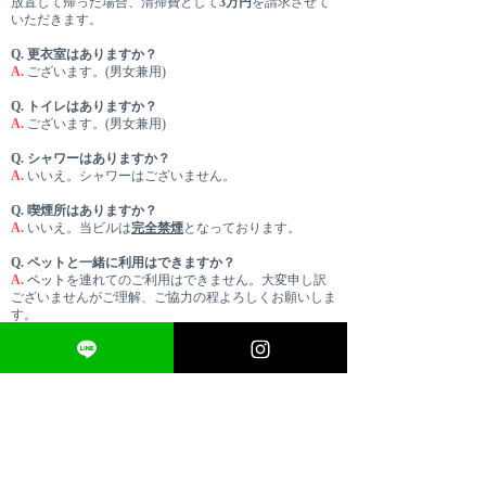
放置して帰った場合、清掃費として
3万円
を請求させて
いただきます。
Q.
更衣室はありますか？
A.
ございます。(男女兼用)
Q.
トイレはありますか？
A.
ございます。(男女兼用)
Q.
シャワーはありますか？
A.
いいえ。シャワーはございません。
Q.
喫煙所はありますか？
A.
いいえ。当ビルは
完全禁煙
となっております。
Q.
ペットと一緒に利用はできますか？
A.
ペット
を連れてのご利用はできません。大変申し訳
ございませんがご理解、ご協力の程よろしくお願いしま
す。
Q.
スタッフは常駐していますか？
A.
いいえ。スタッフは常駐しておりません。
Q.
専用駐車場はありますか？
A.
専用駐車場ございません。近隣にコインパーキン
グ、駐輪場がありますのでそちらをご利用ください。